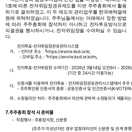
5호에 따른 전자위임장권유제도를 이번 주주총회에서 활용
하기로 결의하였고, 이 두 제도의 관리업무를 한국예탁결제
원에 위탁하였습니다. 주주님들께서는 아래에서 정한 방법
에 따라 주주총회에 참석하지 아니하고 전자투표방식으로
의결권을 행사하시거나, 전자위임장을 수여하실 수 있습니
다.
전자투표·전자위임장권유관리시스템
가.
- 인터넷 주소 : 「https://evote.ksd.or.kr,
- 모바일 주소 : 「https://evote.ksd.or.kr/m」
전자투표·전자위임장 수여기간 : 2026년 3월14일 오전9시 ~ 2026
나.
(기간 중 24시간 이용가능)
인증서를 이용하여 전자투표ㆍ전자위임장권유관리시스템에서 주주 본
다.
- 주주확인용 인증서의 종류 : 공동인증서 및 민간인증서(K-VOTE
라.
수정동의안 처리 : 주주총회에서 의안에 관하여 수정동의가 제출되는
7. 주주총회 참석 시 준비물
-
직접행사 : 주총참석장, 신분증
(주주가 미성년자인 경우 법정대리인의 신분증 및 관계 증명