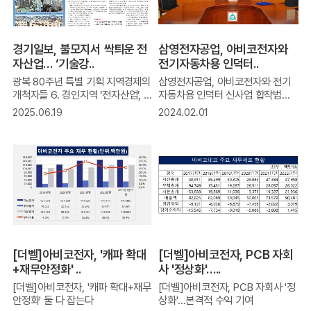
경기일보, 불모지서 싹틔운 전
삼영전자공업, 아비코전자와
자산업… ‘기술강..
전기자동차용 인덕터..
광복 80주년 특별 기획 지역경제의
삼영전자공업, 아비코전자와 전기
개척자들 6. 경인지역 ‘전자산업’, 경
자동차용 인덕터 신사업 합작법인
제 맥을 IT
설립
2025.06.19
2024.02.01
[더벨]아비코전자, '캐파 확대
[더벨]아비코전자, PCB 자회
+재무안정화' ..
사 '정상화'…..
[더벨]아비코전자, '캐파 확대+재무
[더벨]아비코전자, PCB 자회사 '정
안정화' 둘 다 잡는다
상화'…본격적 수익 기여